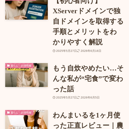
【初心者向け】
XServerドメインで独
自ドメインを取得する
手順とメリットをわ
かりやすく解説
2025年5月27日
2026年6月16日
暮らし・お得情報
もう自炊やめたい…そ
んな私が“宅食”で変わ
った話
2025年5月27日
2026年6月5日
暮らし・お得情報
わんまいるを1ヶ月使
った正直レビュー｜農