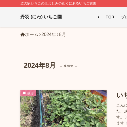
道の駅いちごの里よしみの近くにあるいちご農園
丹羽 (にわ) いちご園
TOP
ブ
ホーム
2024年
8月
2024年8月
– date –
栽培
い
こん
た、
す。
ます！