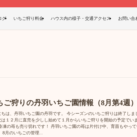
ログ
いちご狩り料金
ハウス内の様子・交通アクセス
お問い合
ちご狩りの丹羽いちご園情報（8月第4週
にちは、丹羽いちご園の丹羽です。 今シーズンのいちご狩りは終了しま
次は１２月に直売を少しし始めて１月からいちご狩りを開始の予定でい
 冷凍の苺も売り切れです！ 丹羽いちご園の苺は片付け中、育苗もやって
 8月のいちごの管理...