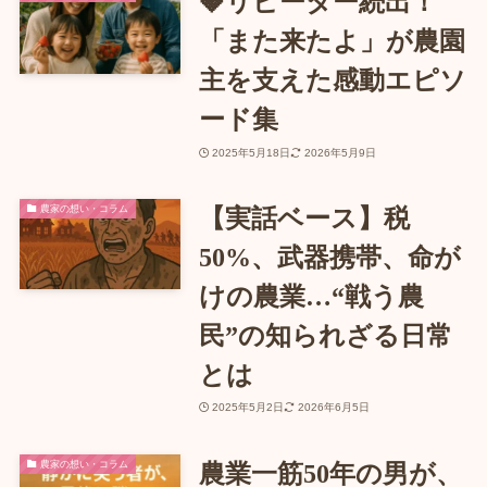
🍓リピーター続出！
「また来たよ」が農園
主を支えた感動エピソ
ード集
2025年5月18日
2026年5月9日
農家の想い・コラム
【実話ベース】税
50%、武器携帯、命が
けの農業…“戦う農
民”の知られざる日常
とは
2025年5月2日
2026年6月5日
農家の想い・コラム
農業一筋50年の男が、