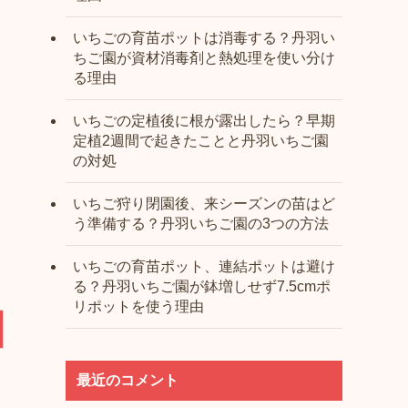
いちごの育苗ポットは消毒する？丹羽い
ちご園が資材消毒剤と熱処理を使い分け
る理由
いちごの定植後に根が露出したら？早期
定植2週間で起きたことと丹羽いちご園
の対処
いちご狩り閉園後、来シーズンの苗はど
う準備する？丹羽いちご園の3つの方法
いちごの育苗ポット、連結ポットは避け
る？丹羽いちご園が鉢増しせず7.5cmポ
リポットを使う理由
最近のコメント