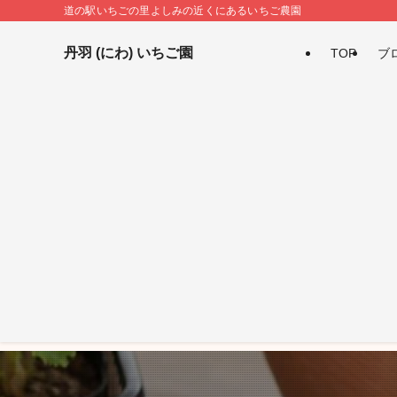
道の駅いちごの里よしみの近くにあるいちご農園
丹羽 (にわ) いちご園
TOP
ブ