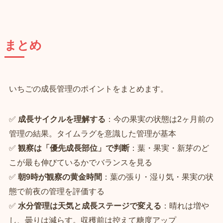
まとめ
いちごの成長管理のポイントをまとめます。
✅
成長サイクルを理解する
：今の果実の状態は2ヶ月前の
管理の結果。タイムラグを意識した管理が基本
✅
観察は「優先成長部位」で判断
：葉・果実・新芽のど
こが最も伸びているかでバランスを見る
✅
朝9時が観察の黄金時間
：葉の張り・湿り気・果実の状
態で前夜の管理を評価する
✅
水分管理は天気と成長ステージで変える
：晴れは増や
し、曇りは減らす。収穫前は控えて糖度アップ