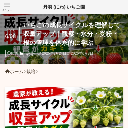
丹羽 (にわ) いちご園
メニュー
いちごの成長サイクルを理解して
2026
収量アップ｜観察・水分・受粉・
6/08
根の管理を体系的に学ぶ
栽培
広告
2025年3月24日
2026年6月8日
ホーム
栽培