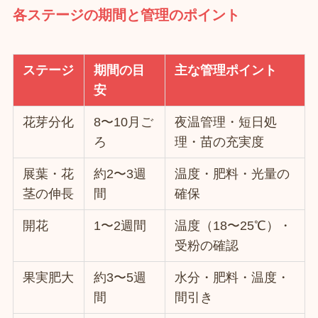
各ステージの期間と管理のポイント
ステージ
期間の目
主な管理ポイント
安
花芽分化
8〜10月ご
夜温管理・短日処
ろ
理・苗の充実度
展葉・花
約2〜3週
温度・肥料・光量の
茎の伸長
間
確保
開花
1〜2週間
温度（18〜25℃）・
受粉の確認
果実肥大
約3〜5週
水分・肥料・温度・
間
間引き