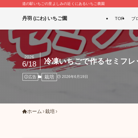
道の駅いちごの里よしみの近くにあるいちご農園
丹羽 (にわ) いちご園
TOP
ブ
2026
冷凍いちごで作るセミフレ
6/18
栽培
広告
2026年6月19日
ホーム
栽培