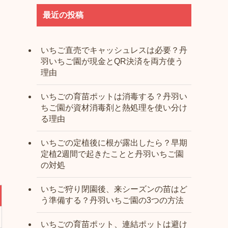
最近の投稿
いちご直売でキャッシュレスは必要？丹
羽いちご園が現金とQR決済を両方使う
理由
いちごの育苗ポットは消毒する？丹羽い
ちご園が資材消毒剤と熱処理を使い分け
る理由
いちごの定植後に根が露出したら？早期
定植2週間で起きたことと丹羽いちご園
の対処
いちご狩り閉園後、来シーズンの苗はど
う準備する？丹羽いちご園の3つの方法
いちごの育苗ポット、連結ポットは避け