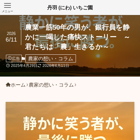
丹羽 (にわ) いちご園
メニュー
農業一筋50年の男が、銀行員を静
2026
かに一喝した痛快ストーリー ～
6/11
君たちは「農」生きるか～
農家の想い・コラム
広告
2025年4月29日
2026年6月11日
ホーム
農家の想い・コラム