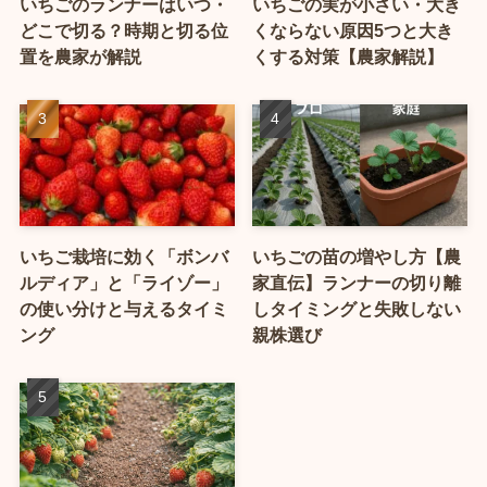
いちごのランナーはいつ・
いちごの実が小さい・大き
どこで切る？時期と切る位
くならない原因5つと大き
置を農家が解説
くする対策【農家解説】
いちご栽培に効く「ボンバ
いちごの苗の増やし方【農
ルディア」と「ライゾー」
家直伝】ランナーの切り離
の使い分けと与えるタイミ
しタイミングと失敗しない
ング
親株選び