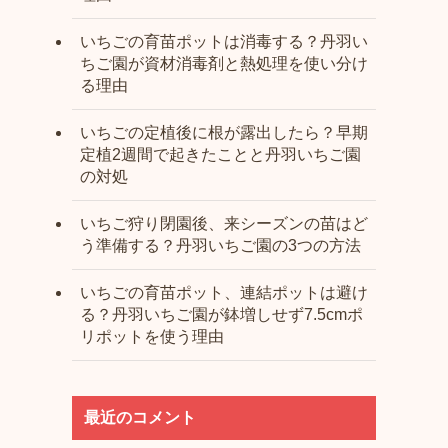
いちごの育苗ポットは消毒する？丹羽い
ちご園が資材消毒剤と熱処理を使い分け
る理由
いちごの定植後に根が露出したら？早期
定植2週間で起きたことと丹羽いちご園
の対処
いちご狩り閉園後、来シーズンの苗はど
う準備する？丹羽いちご園の3つの方法
いちごの育苗ポット、連結ポットは避け
る？丹羽いちご園が鉢増しせず7.5cmポ
リポットを使う理由
最近のコメント