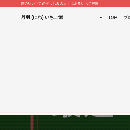
道の駅いちごの里よしみの近くにあるいちご農園
丹羽 (にわ) いちご園
TOP
ブ