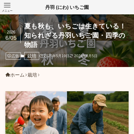
丹羽 (にわ) いちご園
メニュー
夏も秋も、いちごは生きている！
2026
知られざる丹羽いちご園・四季の
6/05
物語
栽培
広告
2025年5月19日
2026年6月5日
ホーム
栽培