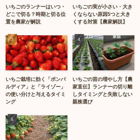
いちごのランナーはいつ・
いちごの実が小さい・大き
どこで切る？時期と切る位
くならない原因5つと大き
置を農家が解説
くする対策【農家解説】
いちご栽培に効く「ボンバ
いちごの苗の増やし方【農
ルディア」と「ライゾー」
家直伝】ランナーの切り離
の使い分けと与えるタイミ
しタイミングと失敗しない
ング
親株選び