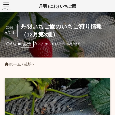
丹羽 (にわ) いちご園
メニュー
丹羽いちご園のいちご狩り情報
2026
5/09
（12月第3週）
栽培
広告
2021年12月18日
2026年5月9日
ホーム
栽培