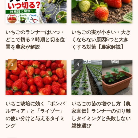
いちごのランナーはいつ・
いちごの実が小さい・大き
どこで切る？時期と切る位
くならない原因5つと大き
置を農家が解説
くする対策【農家解説】
いちご栽培に効く「ボンバ
いちごの苗の増やし方【農
ルディア」と「ライゾー」
家直伝】ランナーの切り離
の使い分けと与えるタイミ
しタイミングと失敗しない
ング
親株選び