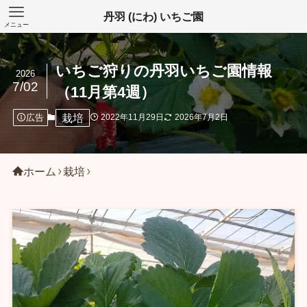
丹羽 (にわ) いちご園
メニュー
いちご狩りの丹羽いちご園情報
2026
7/02
（11月第4週）
栽培
広告
2022年11月29日
2026年7月2日
ホーム
栽培