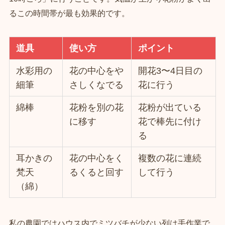
るこの時間帯が最も効果的です。
道具
使い方
ポイント
水彩用の
花の中心をや
開花3〜4日目の
細筆
さしくなでる
花に行う
綿棒
花粉を別の花
花粉が出ている
に移す
花で棒先に付け
る
耳かきの
花の中心をく
複数の花に連続
梵天
るくると回す
して行う
（綿）
私の農園ではハウス内でミツバチが少ない列は手作業で