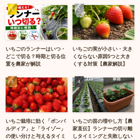
いちごのランナーはいつ・
いちごの実が小さい・大き
どこで切る？時期と切る位
くならない原因5つと大き
置を農家が解説
くする対策【農家解説】
いちご栽培に効く「ボンバ
いちごの苗の増やし方【農
ルディア」と「ライゾー」
家直伝】ランナーの切り離
の使い分けと与えるタイミ
しタイミングと失敗しない