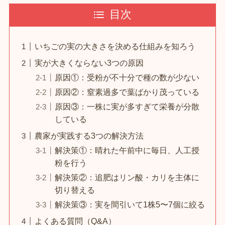
目次
いちごの実の大きさを決める仕組みを知ろう
実が大きくならない3つの原因
原因①：受粉が不十分で種の数が少ない
原因②：窒素過多で葉ばかり茂っている
原因③：一株に実が多すぎて栄養が分散
している
農家が実践する3つの解決方法
解決策①：晴れた午前中に毎日、人工授
粉を行う
解決策②：追肥はリン酸・カリを主体に
切り替える
解決策③：実を間引いて1株5〜7個に絞る
よくある質問（Q&A）