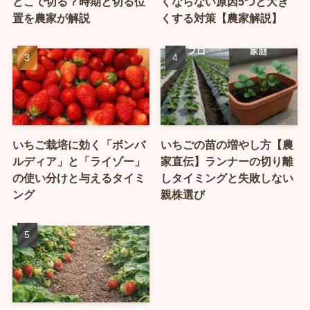
どこで切る？時期と切る位
くならない原因5つと大き
置を農家が解説
くする対策【農家解説】
いちご栽培に効く「ボンバ
いちごの苗の増やし方【農
ルディア」と「ライゾー」
家直伝】ランナーの切り離
の使い分けと与えるタイミ
しタイミングと失敗しない
ング
親株選び