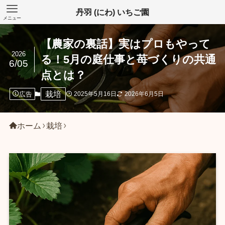
丹羽 (にわ) いちご園
メニュー
【農家の裏話】実はプロもやって
2026
る！5月の庭仕事と苺づくりの共通
6/05
点とは？
栽培
広告
2025年5月16日
2026年6月5日
ホーム
栽培