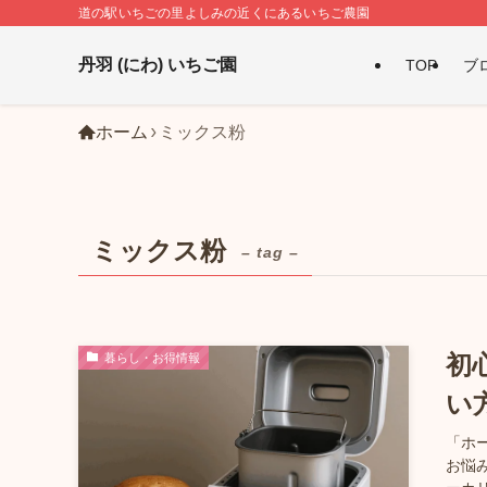
道の駅いちごの里よしみの近くにあるいちご農園
丹羽 (にわ) いちご園
TOP
ブ
ホーム
ミックス粉
ミックス粉
– tag –
暮らし・お得情報
初
い
「ホ
お悩