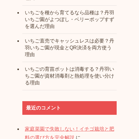
いちごを種から育てるなら品種は？丹羽
いちご園がよつぼし・ベリーポップすず
を選んだ理由
いちご直売でキャッシュレスは必要？丹
羽いちご園が現金とQR決済を両方使う
理由
いちごの育苗ポットは消毒する？丹羽い
ちご園が資材消毒剤と熱処理を使い分け
る理由
最近のコメント
家庭菜園で失敗しない！イチゴ栽培と肥
料の選び方を完全解説
に