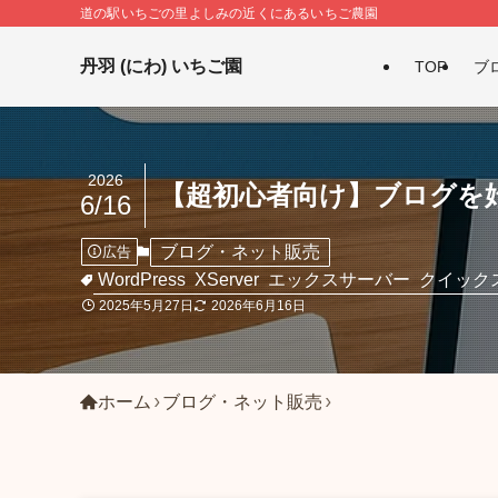
道の駅いちごの里よしみの近くにあるいちご農園
丹羽 (にわ) いちご園
TOP
ブ
2026
【超初心者向け】ブログを
6/16
ブログ・ネット販売
広告
WordPress
XServer
エックスサーバー
クイック
2025年5月27日
2026年6月16日
ホーム
ブログ・ネット販売