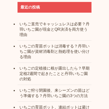
最近の投稿
いちご直売でキャッシュレスは必要？丹
羽いちご園が現金とQR決済を両方使う
理由
いちごの育苗ポットは消毒する？丹羽い
ちご園が資材消毒剤と熱処理を使い分け
る理由
いちごの定植後に根が露出したら？早期
定植2週間で起きたことと丹羽いちご園
の対処
いちご狩り閉園後、来シーズンの苗はど
う準備する？丹羽いちご園の3つの方法
いちごの育苗ポット、連結ポットは避け