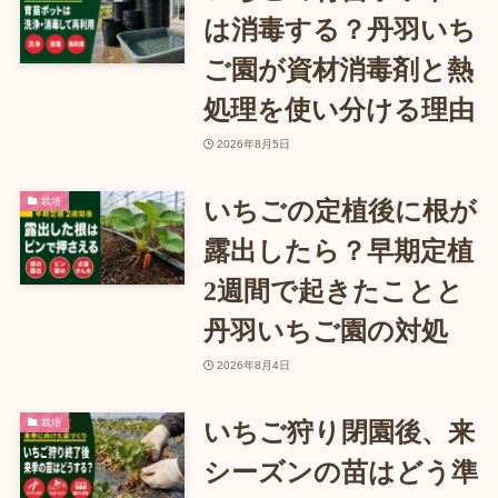
は消毒する？丹羽いち
ご園が資材消毒剤と熱
処理を使い分ける理由
2026年8月5日
栽培
いちごの定植後に根が
露出したら？早期定植
2週間で起きたことと
丹羽いちご園の対処
2026年8月4日
栽培
いちご狩り閉園後、来
シーズンの苗はどう準