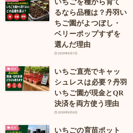
いちごを種から育て
るなら品種は？丹羽い
ちご園がよつぼし・
ベリーポップすずを
選んだ理由
2026年8月7日
栽培
いちご直売でキャッ
シュレスは必要？丹羽
いちご園が現金とQR
決済を両方使う理由
2026年8月6日
栽培
いちごの育苗ポット