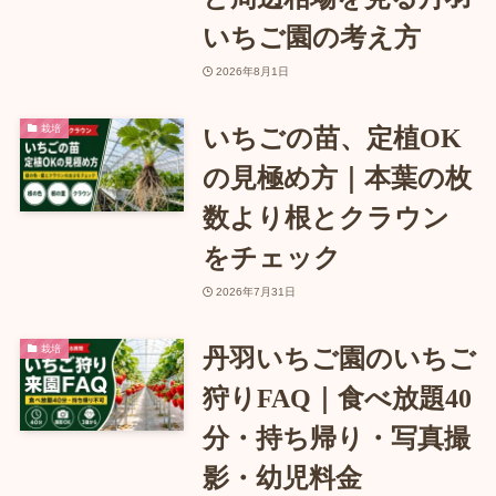
いちご園の考え方
2026年8月1日
栽培
いちごの苗、定植OK
の見極め方｜本葉の枚
数より根とクラウン
をチェック
2026年7月31日
栽培
丹羽いちご園のいちご
狩りFAQ｜食べ放題40
分・持ち帰り・写真撮
影・幼児料金