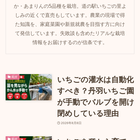
か・あまりんの5品種を栽培。道の駅いちごの里よ
しみの近くで直売もしています。農業の現場で得
た知識を、家庭菜園や新規就農を目指す方に向け
て発信しています。失敗談も含めたリアルな栽培
情報をお届けするのが信条です。
栽培
いちごの灌水は自動化
すべき？丹羽いちご園
が手動でバルブを開け
閉めしている理由
2026年8月8日
栽培